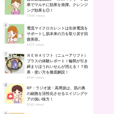
果でマルチに効果を発揮。クレンジ
ング効果も◎！
11540 views
6
電流マイクロカレントは生体電流を
サポートし肌本来の力を取り戻す回
復美容。
8573 views
7
ＮＥＷＡリフト（ニューアリフト）
プラスの体験レポート！輪郭が引き
締まりほうれいせんが消える！？効
果・使い方を徹底解説！
8564 views
8
RF・ラジオ波・高周波は、肌の奥
の細胞を活性化させるエイジングケ
アの強い味方！
8263 views
9