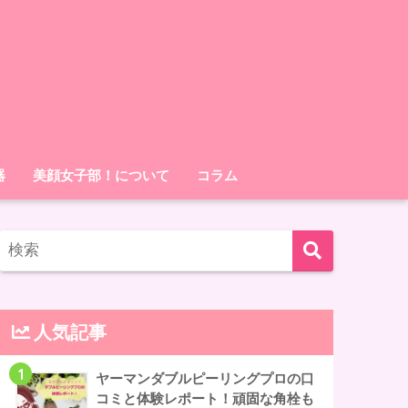
器
美顔女子部！について
コラム
人気記事
1
ヤーマンダブルピーリングプロの口
コミと体験レポート！頑固な角栓も