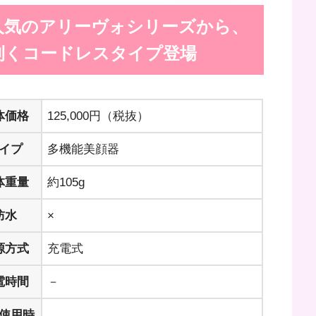
人気のアリーヴォシリーズから、
利くコードレスタイプ登場
体価格
125,000円（税抜）
イプ
多機能美顔器
体重量
約105g
防水
×
源方式
充電式
電時間
－
使用時