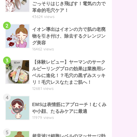
ごっそりはじき飛ばす！電気の力で
革命的毛穴ケア！
43624 views
2
イオン導出はイオンの力で肌の老廃
物を引き付け、除去するクレンジン
グ美容
16462 views
3
【体験レビュー】ヤーマンのサーク
ルピーリングプロの効果は業務用レ
ベルに進化！？毛穴の黒ずみスッキ
リ！毛穴レスなたまご肌へ！
12681 views
4
EMSは表情筋にアプローチ！むくみ
や小顔、たるみケアに最適
11979 views
5
超音波は細胞レベルのマッサージ効