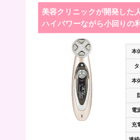
美容クリニックが開発した
ハイパワーながら小回りの
本
タ
本
電
充
連続