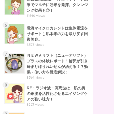
果でマルチに効果を発揮。クレンジ
ング効果も◎！
11540 views
6
電流マイクロカレントは生体電流を
サポートし肌本来の力を取り戻す回
復美容。
8573 views
7
ＮＥＷＡリフト（ニューアリフト）
プラスの体験レポート！輪郭が引き
締まりほうれいせんが消える！？効
果・使い方を徹底解説！
8564 views
8
RF・ラジオ波・高周波は、肌の奥
の細胞を活性化させるエイジングケ
アの強い味方！
8263 views
9