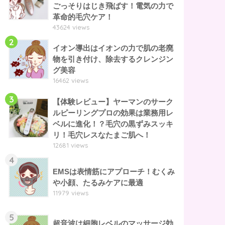
ごっそりはじき飛ばす！電気の力で
革命的毛穴ケア！
43624 views
2
イオン導出はイオンの力で肌の老廃
物を引き付け、除去するクレンジン
グ美容
16462 views
3
【体験レビュー】ヤーマンのサーク
ルピーリングプロの効果は業務用レ
ベルに進化！？毛穴の黒ずみスッキ
リ！毛穴レスなたまご肌へ！
12681 views
4
EMSは表情筋にアプローチ！むくみ
や小顔、たるみケアに最適
11979 views
5
超音波は細胞レベルのマッサージ効