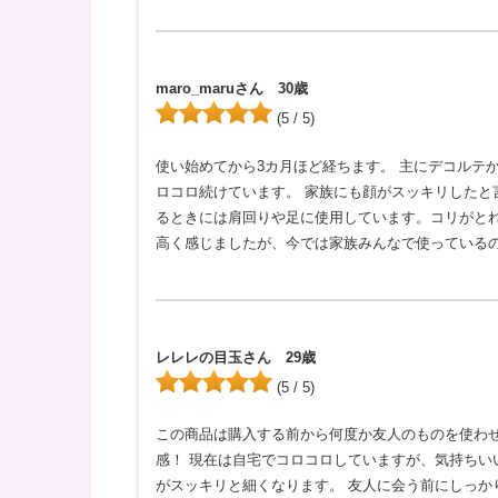
maro_maruさん 30歳
(5 / 5)
使い始めてから3カ月ほど経ちます。 主にデコルテ
ロコロ続けています。 家族にも顔がスッキリしたと
るときには肩回りや足に使用しています。コリがとれ
高く感じましたが、今では家族みんなで使っている
レレレの目玉さん 29歳
(5 / 5)
この商品は購入する前から何度か友人のものを使わ
感！ 現在は自宅でコロコロしていますが、気持ちい
がスッキリと細くなります。 友人に会う前にしっか