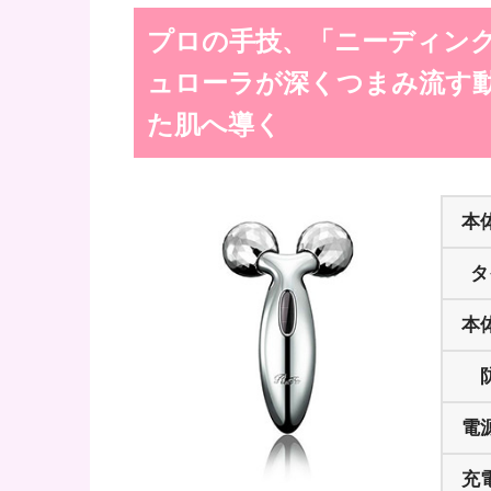
プロの手技、「ニーディン
ュローラが深くつまみ流す
た肌へ導く
本
タ
本
電
充