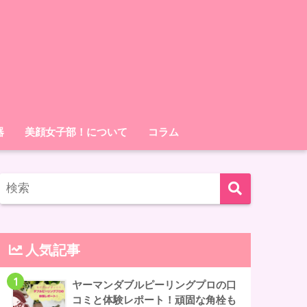
器
美顔女子部！について
コラム
人気記事
1
ヤーマンダブルピーリングプロの口
コミと体験レポート！頑固な角栓も