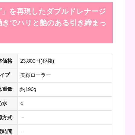
グ」を再現したダブルドレナージ
動きでハリと艶のある引き締まっ
体価格
23,800円(税抜)
イプ
美顔ローラー
体重量
約190g
防水
○
源方式
－
電時間
－