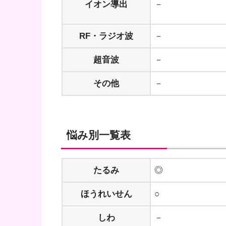
イオン導出
－
RF・ラジオ波
－
超音波
－
その他
－
悩み別一覧表
たるみ
◎
ほうれいせん
○
しわ
－