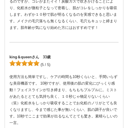
るのですが、コレがまたイイ！炭酸ガスで吹きかけることによ
り、化粧水が微粒子となって密着し、肌がコレをしっかりを吸収
します。わずか１０秒で肌が明るくなるのを実感できると思いま
す。メイクの毛穴落ちも無くなるくらい、毛穴もキュッと締まり
ます。肌年齢が気になり始めた方にはおすすめです！
king＆queenさん 33歳
(5 / 5)
使用方法も簡単ですし、ケアの時間も10秒くらいと、手間いらず
な美容機器です。 10秒ですが、使用後の肌の変化にびっくり感
動！フェイスラインが引き締まり、もちもちプルプルに。ミスト
があたるととても気持ち良く、１０秒じゃ物足りないくらい
（笑）化粧水をしっかり吸収することでお化粧のノリがとても良
くなりますし、今まで感じた事が無いくらい、肌の調子が良いで
す。10秒でここまで効果が出るなんてとても驚き。素晴らしいの
一言。