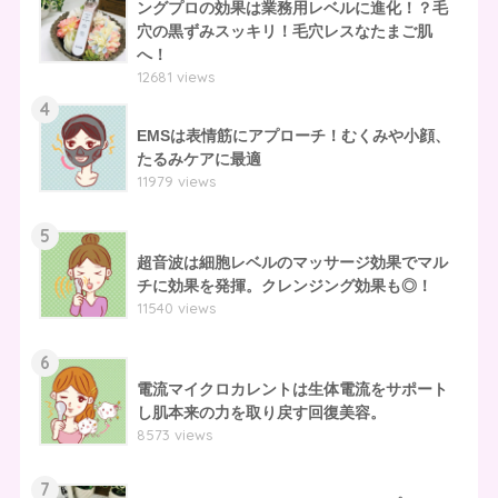
ングプロの効果は業務用レベルに進化！？毛
穴の黒ずみスッキリ！毛穴レスなたまご肌
へ！
12681 views
4
EMSは表情筋にアプローチ！むくみや小顔、
たるみケアに最適
11979 views
5
超音波は細胞レベルのマッサージ効果でマル
チに効果を発揮。クレンジング効果も◎！
11540 views
6
電流マイクロカレントは生体電流をサポート
し肌本来の力を取り戻す回復美容。
8573 views
7