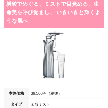
炭酸でめぐる、ミストで目覚める。生
命美を呼び覚まし、 いきいきと輝くよ
うな肌へ。
本体価格
39,500円（税抜）
タイプ
炭酸ミスト