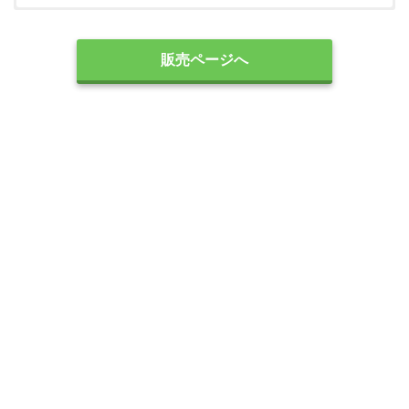
Pnksさん 29歳
(1 / 5)
販売ページへ
運が悪かったようですが…。商品が届き使ってみたところガスし
か出てこない。何かが詰まっているようでした。問い合わせをし
たら一応新品には取り換えてくれましたが、購入してすぐ故障し
てしまうと、使っていてもすぐ壊れてしまうのではと不安になり
ます。
まんまる☆ぱんださん 39歳
(3 / 5)
たしかに口コミの通り、炭酸はとても気持ちよく、肌も元気にな
ります。しかしジュエルマスクのコスパが悪いです。1本あたり3
週間ほどしか持たなかったです。ケアも10秒だけなのでしっかり
潤っていないように感じます。私の場合美容液も一緒に使わない
と乾燥してしまいます。そして効果的には、リフトアップに関し