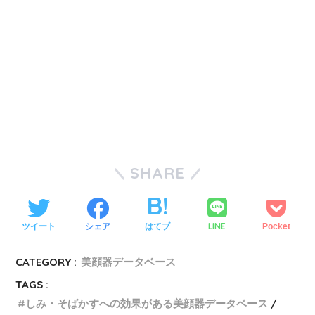
ては効果が良くわかりませんでした。 一応炭酸は残ってしまって
いるので使っています。専用のジェルに関してはもっと量を増や
すか、応用の効くものでなければ使い勝手が悪いです。付属品に
お金をかけさせるのはどうかと思ってしまい、残念に感じていま
す。効果の割には高い買い物でした。
癒猫さん 31歳
SHARE
(3 / 5)
効果はとても良い、ただコストパフォーマンスとしてはどうかと
思います。 ジェルマスクの容量が少なすぎ、サンプル品といって
LINE
ツイート
シェア
はてブ
Pocket
もおかしくないくらいです。動画を参考にしてケアを行っていま
したが、これだと1カ月も持ちません。 容量も少なく、価格は高
CATEGORY :
美顔器データベース
い。これだと継続する気が起こりません。
TAGS :
しみ・そばかすへの効果がある美顔器データベース