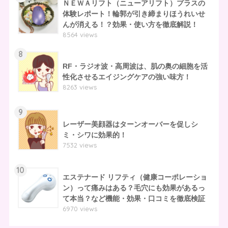
ＮＥＷＡリフト（ニューアリフト）プラスの
体験レポート！輪郭が引き締まりほうれいせ
んが消える！？効果・使い方を徹底解説！
8564 views
8
RF・ラジオ波・高周波は、肌の奥の細胞を活
性化させるエイジングケアの強い味方！
8263 views
9
レーザー美顔器はターンオーバーを促しシ
ミ・シワに効果的！
7532 views
10
エステナード リフティ（健康コーポレーショ
ン）って痛みはある？毛穴にも効果があるっ
て本当？など機能・効果・口コミを徹底検証
6970 views