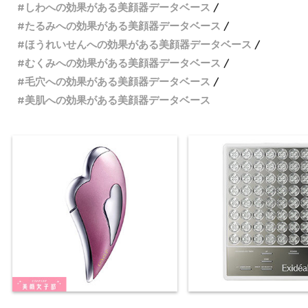
しわへの効果がある美顔器データベース
アマリリスの花びらさん 40歳
たるみへの効果がある美顔器データベース
(2.5 / 5)
ほうれいせんへの効果がある美顔器データベース
むくみへの効果がある美顔器データベース
専用のジュエルマスクしか使用できない点が不便。 他の方が書い
毛穴への効果がある美顔器データベース
ているように、ジュエルマスクの量が少なすぎるので、コスパの
美肌への効果がある美顔器データベース
悪さが一番のネックです。３分の1の量で１０秒×７回しか使用で
きません。美容目的で購入しているので、ケチりながら使ってい
るのも不自然。でも通常通りに使うと全然持ちません。
LYさん 32歳
(2 / 5)
口コミの良い評価で、内側が潤うという事ですが、私には全然わ
かりません。 そしてリフトアップも感じられません。持続的に使
えば効果が表れてくるのでしょうが、即効性という部分ではあま
り効果はないのではないかと思います。 そして、使っていて詰ま